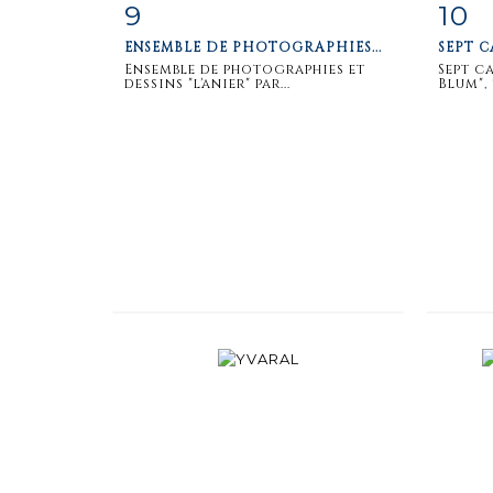
9
10
Item detail
Zoom
Ite
ENSEMBLE DE PHOTOGRAPHIES...
SEPT C
Ensemble de photographies et
Sept c
dessins "l'anier" par...
Blum", 