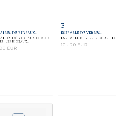
3
m detail
Zoom
Item detail
Zoo
AIRES DE RIDEAUX...
ENSEMBLE DE VERRES...
AIRES DE RIDEAUX et deux
ENSEMBLE de verres dépareill
s. Les rideaux...
10 - 20 EUR
100 EUR