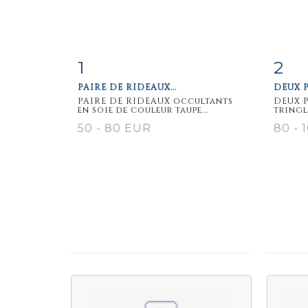
1
2
Item detail
Zoom
Ite
PAIRE DE RIDEAUX...
DEUX P
PAIRE DE RIDEAUX occultants
DEUX P
en soie de couleur taupe...
tringle
50 - 80 EUR
80 - 