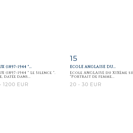
15
m detail
Zoom
Item detail
Zoo
 (1897-1944 "...
ECOLE ANGLAISE DU...
 (1897-1944 " Le Silence ".
Ecole ANGLAISE du XIXème si
, datée dans...
"Portrait de femme...
- 1200 EUR
20 - 30 EUR