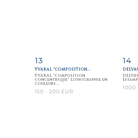
13
14
Item detail
Zoom
Ite
YVARAL "COMPOSITION...
DELVAUX
YVARAL "Composition
DELVAUX
concentrique" Lithographie en
Estampe
couleurs,...
1000 
150 - 200 EUR