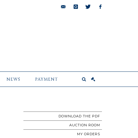
bids@pescheteau-
instagram
twitter
facebook
badin.com
NEWS
PAYMENT
DOWNLOAD THE PDF
AUCTION ROOM
MY ORDERS