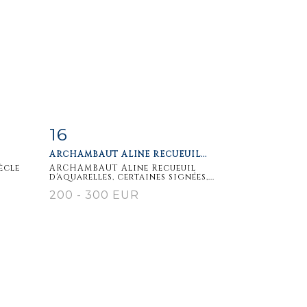
16
m
Item detail
Zoom
ARCHAMBAUT ALINE RECUEUIL...
ècle
ARCHAMBAUT Aline Recueuil
d'aquarelles, certaines signées,...
200 - 300 EUR