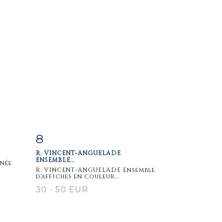
8
m
Item detail
Zoom
.
R. VINCENT-ANGUELADE
ENSEMBLE...
gnée
R. VINCENT-ANGUELADE Ensemble
d'affiches en couleur...
30 - 50 EUR