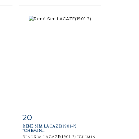
20
m
Item detail
Zoom
RENÉ SIM LACAZE(1901-?)
"CHEMIN...
René Sim LACAZE(1901-?) "Chemin