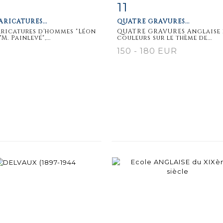
11
m detail
Zoom
Item detail
Zoo
ARICATURES...
QUATRE GRAVURES...
aricatures d'hommes "Léon
QUATRE GRAVURES Anglaise 
"M. Painlevé",...
couleurs sur le thème de...
150 - 180 EUR