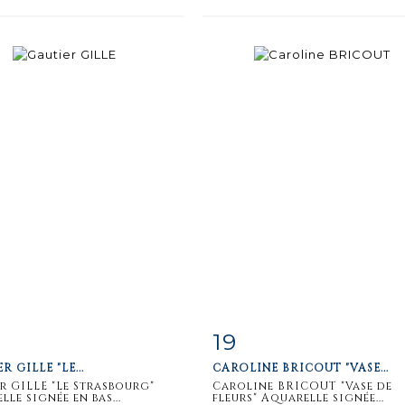
19
m detail
Zoom
Item detail
Zoo
R GILLE "LE...
CAROLINE BRICOUT "VASE...
r GILLE "Le Strasbourg"
Caroline BRICOUT "Vase de
le signée en bas...
fleurs" Aquarelle signée...