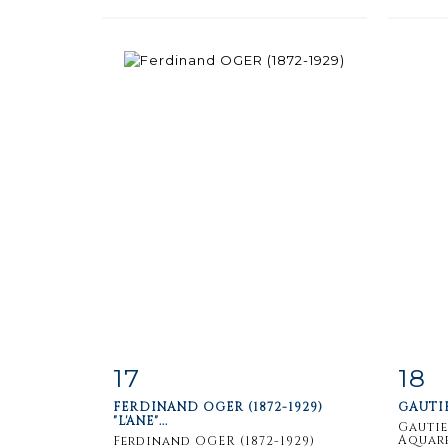
17
18
Item detail
Zoom
Ite
FERDINAND OGER (1872-1929)
GAUTIE
"L'ANE"...
Gautie
Aquarel
Ferdinand OGER (1872-1929)