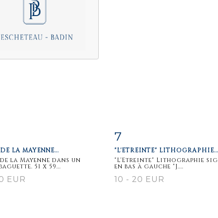
7
m detail
Zoom
Item detail
Zoo
DE LA MAYENNE...
"L'ETREINTE" LITHOGRAPHIE..
de la Mayenne dans un
"L'Etreinte" Lithographie si
aguette. 51 x 59...
en bas à gauche "J....
20 EUR
10 - 20 EUR