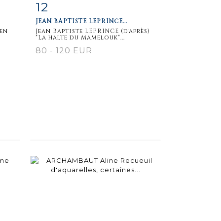
12
m
Item detail
Zoom
JEAN BAPTISTE LEPRINCE...
en
Jean Baptiste LEPRINCE (d'après)
"La halte du Mamelouk"...
80 - 120 EUR