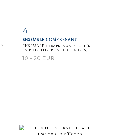
4
m
Item detail
Zoom
ENSEMBLE COMPRENANT:...
és.
ENSEMBLE comprenant: pupitre
en bois, environ dix cadres,...
10 - 20 EUR