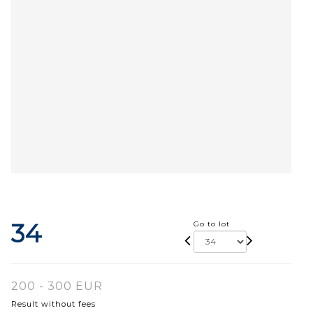
34
Go to lot
200 - 300 EUR
Result without fees