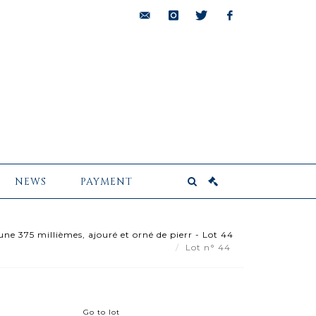
bids@pescheteau-
instagram
twitter
facebook
badin.com
NEWS
PAYMENT
ne 375 millièmes, ajouré et orné de pierr - Lot 44
Lot n° 44
Go to lot