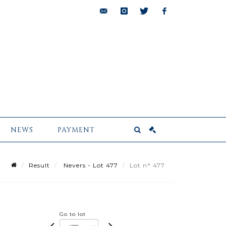
bids@pescheteau-
instagram
twitter
facebook
badin.com
NEWS
PAYMENT
Result
Nevers - Lot 477
Lot n° 477
Go to lot