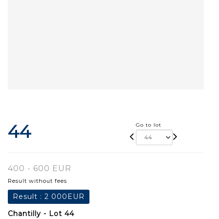
44
Go to lot
400 - 600 EUR
Result without fees
Result :
2 000EUR
Chantilly - Lot 44