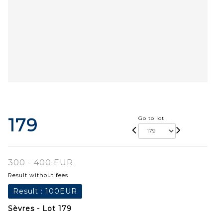
179
Go to lot
300 - 400 EUR
Result without fees
Result :
100EUR
Sèvres - Lot 179