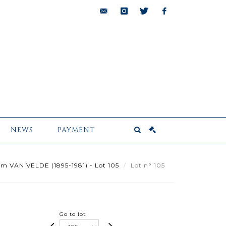
bids@pescheteau-
instagram
twitter
facebook
badin.com
NEWS
PAYMENT
m VAN VELDE (1895-1981) - Lot 105
Lot n° 105
Go to lot