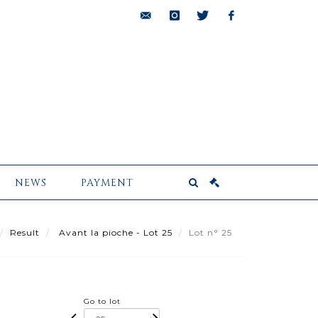
bids@pescheteau-
instagram
twitter
facebook
badin.com
NEWS
PAYMENT
Result
Avant la pioche - Lot 25
Lot n° 25
Go to lot