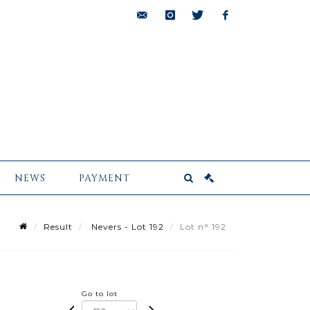
bids@pescheteau-
instagram
twitter
facebook
badin.com
NEWS
PAYMENT
Result
Nevers - Lot 192
Lot n° 192
Go to lot