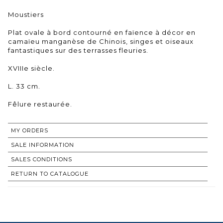
Moustiers
Plat ovale à bord contourné en faïence à décor en
camaïeu manganèse de Chinois, singes et oiseaux
fantastiques sur des terrasses fleuries.
XVIIIe siècle.
L. 33 cm.
Fêlure restaurée.
MY ORDERS
SALE INFORMATION
SALES CONDITIONS
RETURN TO CATALOGUE