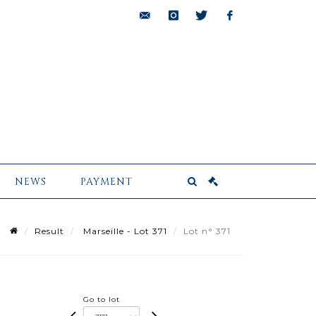
bids@pescheteau-
instagram
twitter
facebook
badin.com
NEWS
PAYMENT
Result
Marseille - Lot 371
Lot n° 371
Go to lot