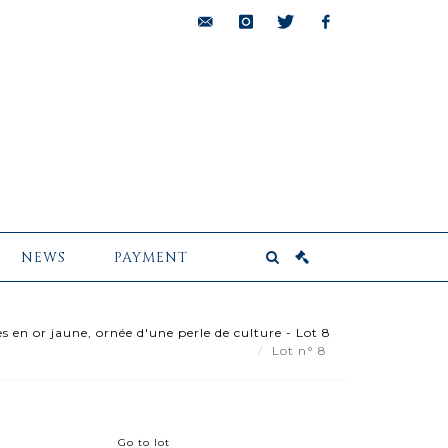
bids@pescheteau-
instagram
twitter
facebook
badin.com
NEWS
PAYMENT
 en or jaune, ornée d'une perle de culture - Lot 8
Lot n° 8
Go to lot