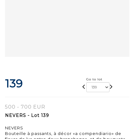
139
Go to lot
500 - 700 EUR
NEVERS - Lot 139
NEVERS
Bouteille à passants, à décor «a compendiario» de
fleurs de lys entre deux branchages, et de bouquets