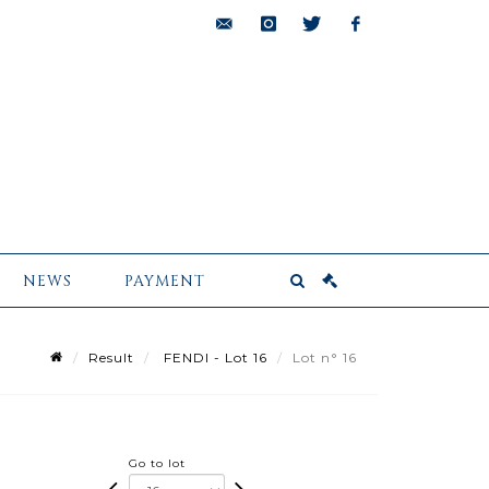
bids@pescheteau-
instagram
twitter
facebook
badin.com
NEWS
PAYMENT
Result
FENDI - Lot 16
Lot n° 16
Go to lot