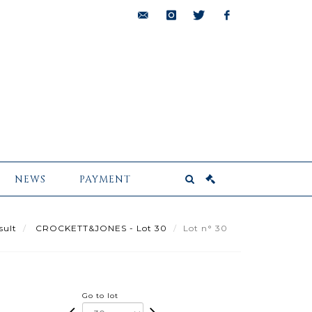
bids@pescheteau-
instagram
twitter
facebook
badin.com
NEWS
PAYMENT
sult
CROCKETT&JONES - Lot 30
Lot n° 30
Go to lot