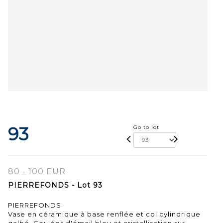
93
Go to lot
80 - 100 EUR
PIERREFONDS - Lot 93
PIERREFONDS
Vase en céramique à base renflée et col cylindrique
galbé. Coulées d'émail bleu et cristallisation sur