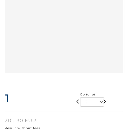
1
Go to lot
20 - 30 EUR
Result without fees