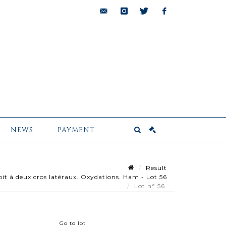
bids@pescheteau-
instagram
twitter
facebook
badin.com
NEWS
PAYMENT
Result
t à deux cros latéraux. Oxydations. Ham - Lot 56
Lot n° 56
Go to lot