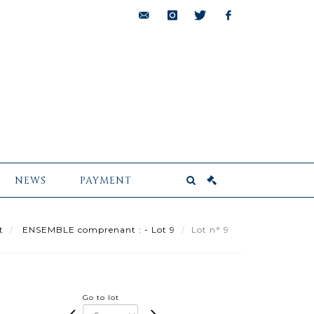
bids@pescheteau-
instagram
twitter
facebook
badin.com
NEWS
PAYMENT
t
ENSEMBLE comprenant : - Lot 9
Lot n° 9
Go to lot