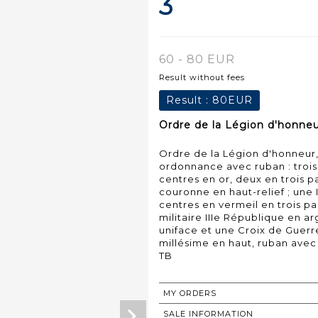
3
60 - 80 EUR
Result without fees
Result :
80EUR
Ordre de la Légion d'honneur
Ordre de la Légion d'honneur, 
ordonnance avec ruban : trois 
centres en or, deux en trois pa
couronne en haut-relief ; une 
centres en vermeil en trois par
militaire IIIe République en ar
uniface et une Croix de Guerre 
millésime en haut, ruban avec 
MY ORDERS
SALE INFORMATION