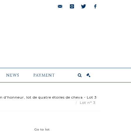
bids@pescheteau-
instagram
twitter
facebook
badin.com
NEWS
PAYMENT
n d'honneur, lot de quatre étoiles de cheva - Lot 3
Lot n° 3
Go to lot