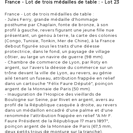
France - Lot de trois médailles de table : - Lot 23
France - Lot de trois médailles de table :
- Jules Ferry, grande médaille d'hommage
posthume par Chaplain, fonte de bronze, à son
profil à gauche, revers figurant une jeune fille nue
présentant, un genou à terre, la carte des colonies
(Congo, Tunisie, Tonkin, Mer de Chine), à la France
debout figurée sous les traits d'une déesse
protectrice, dans le fond, un paysage de village
côtier, au large un navire de guerre (98 mm).
- Chambre de commerce de Lyon, par Roty en
argent, sur l'avers la déesse du commerce sur un
trône devant la ville de Lyon, au revers, au génie
ailé tenant un fuseau, attribution frappée en relief
dans un cartouche "Félix Faure Député", poinçon
argent de la Monnaie de Paris (50 mm).
- Inauguration de l'Hospice des vieillards de
Boulogne sur Seine, par Rivet en argent, avers au
profil de la République casquée à droite, au revers
dans un médaillon encadré d'une palme et d'une
renommée l'attribution frappée en relief "A Mr F.
Faure Président de la République 17 mars 1897",
poinçon argent de la Monnaie de Paris (67,5 mm,
deux petits trous de monture sur la tranche).