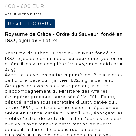
400 - 600 EUR
Result without fees
Result :
1 000EUR
Royaume de Grèce - Ordre du Sauveur, fondé en
1833, bijou de - Lot 24
Royaume de Grèce - Ordre du Sauveur, fondé en
1833, bijou de commandeur du deuxième type en or
et émail, cravate complète (73 x 45,5 mm, poids brut
25 g).
Avec : le brevet en partie imprimé, en tête à la croix
de l'ordre, daté du 11 janvier 1892, signé par le roi
Georges Ier, avec sceau sous papier ; la lettre
d'accompagnement du Ministère des Affaires
étrangères grecques, adressée à "M. Félix Faure,
député, ancien sous secrétaire d'État", datée du 31
janvier 1892 ; la lettre d'annonce de la Légation de
Grèce en France, datée du 4 avril 1892, énonçant les
motifs d'octroi de cette distinction "par les services
que vous avez rendus à notre marine de guerre
pendant la durée de la construction de nos
cuirassés au Havre et pour le concours que vous