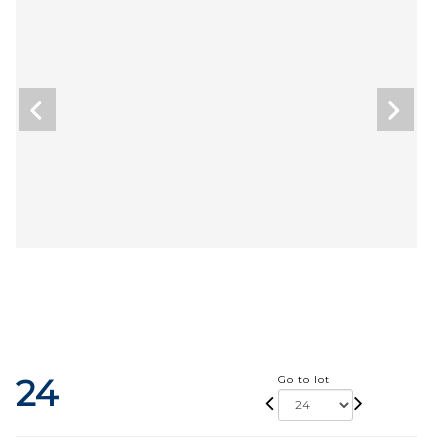
24
Go to lot