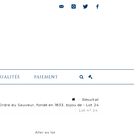
bids@pescheteau-
instagram
twitter
facebook
badin.com
UALITÉS
PAIEMENT
Résultat
dre du Sauveur, fondé en 1833, bijou de - Lot 24
Lot n° 24
Aller au lot