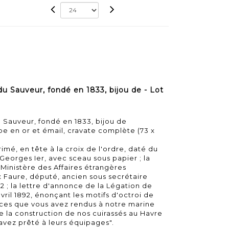
 Sauveur, fondé en 1833, bijou de - Lot
Sauveur, fondé en 1833, bijou de
en or et émail, cravate complète (73 x
imé, en tête à la croix de l'ordre, daté du
i Georges Ier, avec sceau sous papier ; la
inistère des Affaires étrangères
x Faure, député, ancien sous secrétaire
92 ; la lettre d'annonce de la Légation de
ril 1892, énonçant les motifs d'octroi de
vices que vous avez rendus à notre marine
 la construction de nos cuirassés au Havre
avez prêté à leurs équipages".