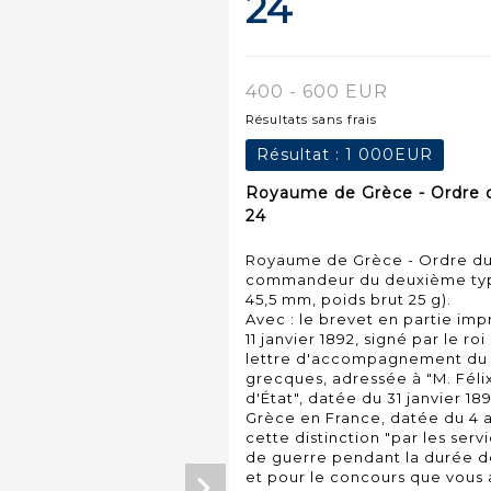
24
400 - 600 EUR
Résultats sans frais
Résultat :
1 000EUR
Royaume de Grèce - Ordre du
24
Royaume de Grèce - Ordre du 
commandeur du deuxième type 
45,5 mm, poids brut 25 g).
Avec : le brevet en partie impr
11 janvier 1892, signé par le ro
lettre d'accompagnement du M
grecques, adressée à "M. Féli
d'État", datée du 31 janvier 18
Grèce en France, datée du 4 av
cette distinction "par les ser
de guerre pendant la durée de
et pour le concours que vous 