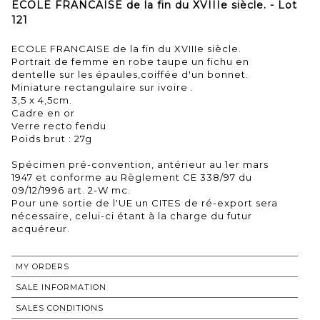
ECOLE FRANCAISE de la fin du XVIIIe siècle. - Lot
121
ECOLE FRANCAISE de la fin du XVIIIe siècle.
Portrait de femme en robe taupe un fichu en
dentelle sur les épaules,coiffée d'un bonnet.
Miniature rectangulaire sur ivoire .
3,5 x 4,5cm.
Cadre en or
Verre recto fendu
Poids brut : 27g
Spécimen pré-convention, antérieur au 1er mars
1947 et conforme au Règlement CE 338/97 du
09/12/1996 art. 2-W mc.
Pour une sortie de l'UE un CITES de ré-export sera
nécessaire, celui-ci étant à la charge du futur
MY ORDERS
SALE INFORMATION
SALES CONDITIONS