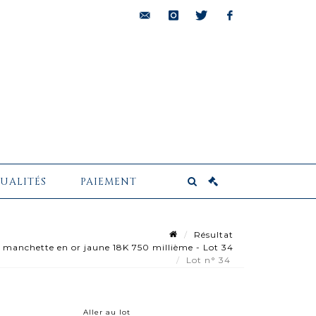
bids@pescheteau-
instagram
twitter
facebook
badin.com
UALITÉS
PAIEMENT
Résultat
 manchette en or jaune 18K 750 millième - Lot 34
Lot n° 34
Aller au lot