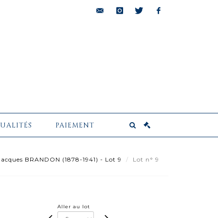
bids@pescheteau-
instagram
twitter
facebook
badin.com
UALITÉS
PAIEMENT
acques BRANDON (1878-1941) - Lot 9
Lot n° 9
Aller au lot