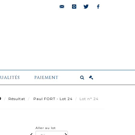
bids@pescheteau-
instagram
twitter
facebook
badin.com
UALITÉS
PAIEMENT
Résultat
Paul FORT - Lot 24
Lot n° 24
Aller au lot