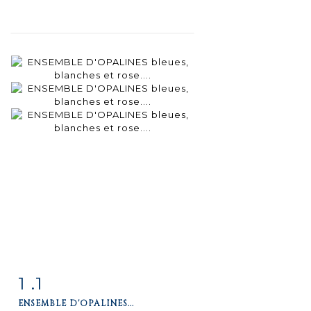
1 .1
Fiche
Zoom
ENSEMBLE D'OPALINES...
détaillée