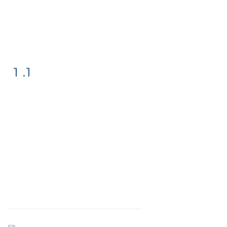
1 .1
Fiche
Zoom
détaillée