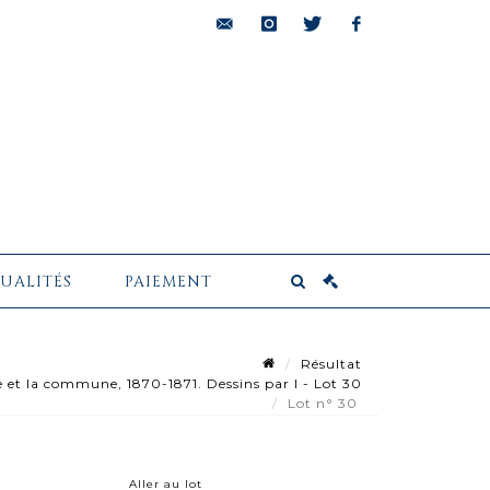
bids@pescheteau-
instagram
twitter
facebook
badin.com
UALITÉS
PAIEMENT
Résultat
et la commune, 1870-1871. Dessins par l - Lot 30
Lot n° 30
Aller au lot