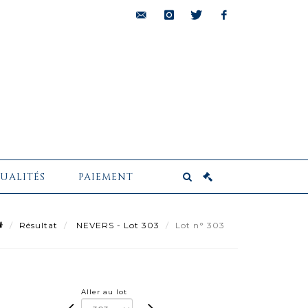
bids@pescheteau-
instagram
twitter
facebook
badin.com
UALITÉS
PAIEMENT
Résultat
NEVERS - Lot 303
Lot n° 303
Aller au lot