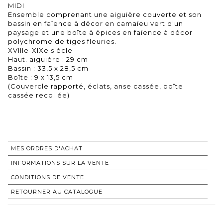
MIDI
Ensemble comprenant une aiguière couverte et son
bassin en faïence à décor en camaïeu vert d'un
paysage et une boîte à épices en faïence à décor
polychrome de tiges fleuries.
XVIIIe-XIXe siècle
Haut. aiguière : 29 cm
Bassin : 33,5 x 28,5 cm
Boîte : 9 x 13,5 cm
(Couvercle rapporté, éclats, anse cassée, boîte
cassée recollée)
MES ORDRES D'ACHAT
INFORMATIONS SUR LA VENTE
CONDITIONS DE VENTE
RETOURNER AU CATALOGUE