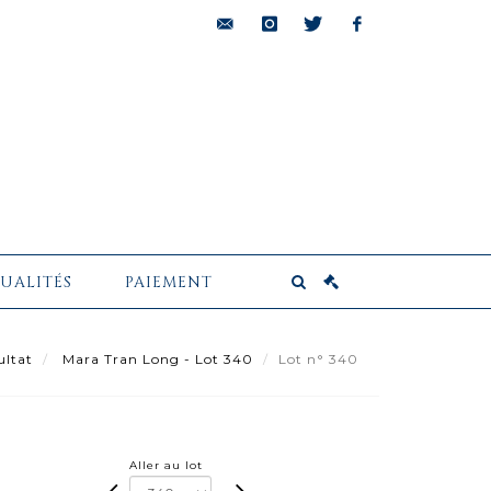
bids@pescheteau-
instagram
twitter
facebook
badin.com
UALITÉS
PAIEMENT
ultat
Mara Tran Long - Lot 340
Lot n° 340
Aller au lot