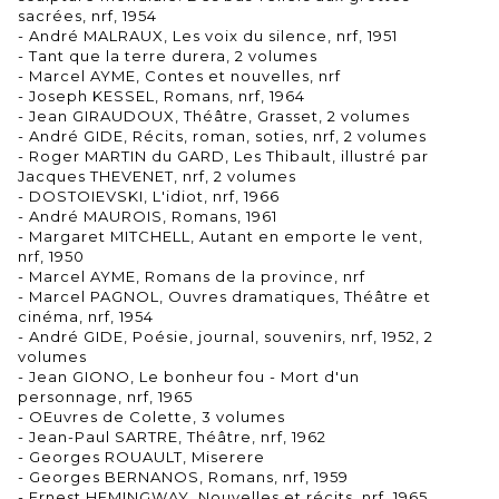
sacrées, nrf, 1954
- André MALRAUX, Les voix du silence, nrf, 1951
- Tant que la terre durera, 2 volumes
- Marcel AYME, Contes et nouvelles, nrf
- Joseph KESSEL, Romans, nrf, 1964
- Jean GIRAUDOUX, Théâtre, Grasset, 2 volumes
- André GIDE, Récits, roman, soties, nrf, 2 volumes
- Roger MARTIN du GARD, Les Thibault, illustré par
Jacques THEVENET, nrf, 2 volumes
- DOSTOIEVSKI, L'idiot, nrf, 1966
- André MAUROIS, Romans, 1961
- Margaret MITCHELL, Autant en emporte le vent,
nrf, 1950
- Marcel AYME, Romans de la province, nrf
- Marcel PAGNOL, Ouvres dramatiques, Théâtre et
cinéma, nrf, 1954
- André GIDE, Poésie, journal, souvenirs, nrf, 1952, 2
volumes
- Jean GIONO, Le bonheur fou - Mort d'un
personnage, nrf, 1965
- OEuvres de Colette, 3 volumes
- Jean-Paul SARTRE, Théâtre, nrf, 1962
- Georges ROUAULT, Miserere
- Georges BERNANOS, Romans, nrf, 1959
- Ernest HEMINGWAY, Nouvelles et récits, nrf, 1965