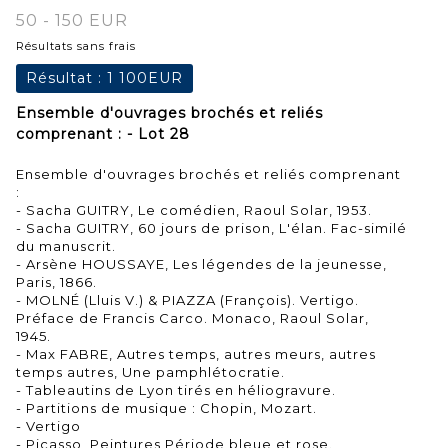
50 - 150 EUR
Résultats sans frais
Résultat :
1 100EUR
Ensemble d'ouvrages brochés et reliés
comprenant : - Lot 28
Ensemble d'ouvrages brochés et reliés comprenant
:
- Sacha GUITRY, Le comédien, Raoul Solar, 1953.
- Sacha GUITRY, 60 jours de prison, L'élan. Fac-similé
du manuscrit.
- Arsène HOUSSAYE, Les légendes de la jeunesse,
Paris, 1866.
- MOLNÉ (Lluis V.) & PIAZZA (François). Vertigo.
Préface de Francis Carco. Monaco, Raoul Solar,
1945.
- Max FABRE, Autres temps, autres meurs, autres
temps autres, Une pamphlétocratie.
- Tableautins de Lyon tirés en héliogravure.
- Partitions de musique : Chopin, Mozart.
- Vertigo
- Picasso, Peintures Période bleue et rose.