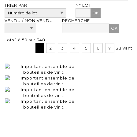
TRIER PAR
N° LOT
OK
VENDU / NON VENDU
RECHERCHE
Lots 1 à 50 sur 348
1
2
3
4
5
6
7
Suivant