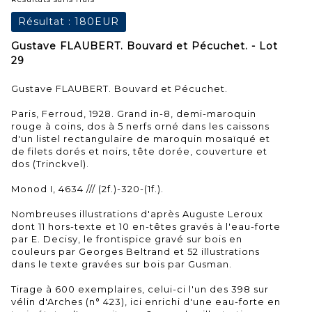
Résultat :
180EUR
Gustave FLAUBERT. Bouvard et Pécuchet. - Lot
29
Gustave FLAUBERT. Bouvard et Pécuchet.
Paris, Ferroud, 1928. Grand in-8, demi-maroquin
rouge à coins, dos à 5 nerfs orné dans les caissons
d'un listel rectangulaire de maroquin mosaïqué et
de filets dorés et noirs, tête dorée, couverture et
dos (Trinckvel).
Monod I, 4634 /// (2f.)-320-(1f.).
Nombreuses illustrations d'après Auguste Leroux
dont 11 hors-texte et 10 en-têtes gravés à l'eau-forte
par E. Decisy, le frontispice gravé sur bois en
couleurs par Georges Beltrand et 52 illustrations
dans le texte gravées sur bois par Gusman.
Tirage à 600 exemplaires, celui-ci l'un des 398 sur
vélin d'Arches (n° 423), ici enrichi d'une eau-forte en