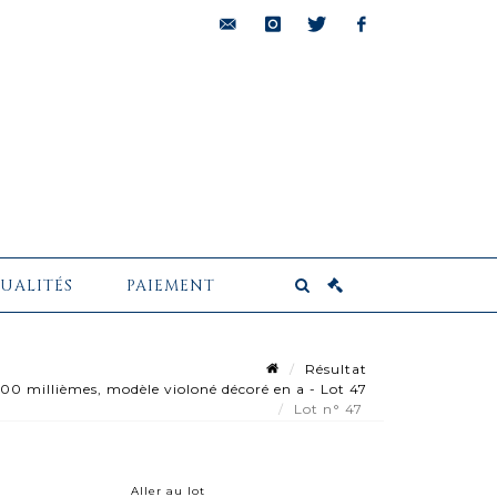
bids@pescheteau-
instagram
twitter
facebook
badin.com
UALITÉS
PAIEMENT
Résultat
0 millièmes, modèle violoné décoré en a - Lot 47
Lot n° 47
Aller au lot