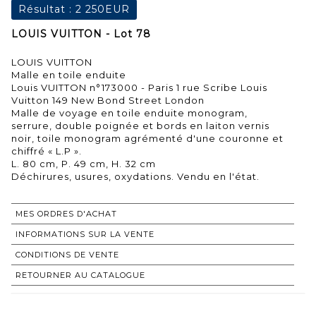
Résultat :
2 250EUR
LOUIS VUITTON - Lot 78
LOUIS VUITTON
Malle en toile enduite
Louis VUITTON n°173000 - Paris 1 rue Scribe Louis
Vuitton 149 New Bond Street London
Malle de voyage en toile enduite monogram,
serrure, double poignée et bords en laiton vernis
noir, toile monogram agrémenté d'une couronne et
chiffré « L.P ».
L. 80 cm, P. 49 cm, H. 32 cm
Déchirures, usures, oxydations. Vendu en l'état.
MES ORDRES D'ACHAT
INFORMATIONS SUR LA VENTE
CONDITIONS DE VENTE
RETOURNER AU CATALOGUE