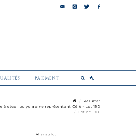
bids@pescheteau-
instagram
twitter
facebook
badin.com
UALITÉS
PAIEMENT
Résultat
 à décor polychrome représentant Cérè - Lot 190
Lot n° 190
Aller au lot