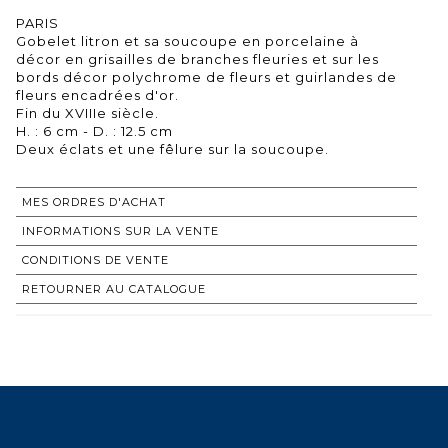
PARIS
Gobelet litron et sa soucoupe en porcelaine à
décor en grisailles de branches fleuries et sur les
bords décor polychrome de fleurs et guirlandes de
fleurs encadrées d'or.
Fin du XVIIIe siècle.
H. : 6 cm - D. : 12.5 cm
Deux éclats et une fêlure sur la soucoupe.
MES ORDRES D'ACHAT
INFORMATIONS SUR LA VENTE
CONDITIONS DE VENTE
RETOURNER AU CATALOGUE