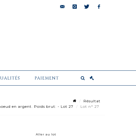
bids@pescheteau-
instagram
twitter
facebook
badin.com
UALITÉS
PAIEMENT
Résultat
oeud en argent. Poids brut: - Lot 27
Lot n° 27
Aller au lot