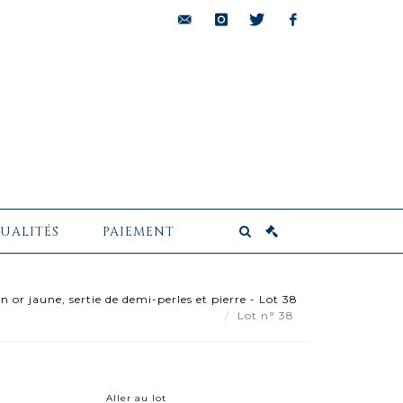
bids@pescheteau-
instagram
twitter
facebook
badin.com
UALITÉS
PAIEMENT
 or jaune, sertie de demi-perles et pierre - Lot 38
Lot n° 38
Aller au lot