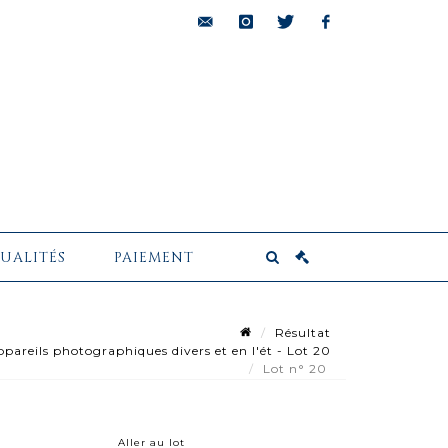
bids@pescheteau-
instagram
twitter
facebook
badin.com
UALITÉS
PAIEMENT
Résultat
pareils photographiques divers et en l'ét - Lot 20
Lot n° 20
Aller au lot