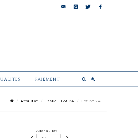
bids@pescheteau-
instagram
twitter
facebook
badin.com
UALITÉS
PAIEMENT
Résultat
Italie - Lot 24
Lot n° 24
Aller au lot