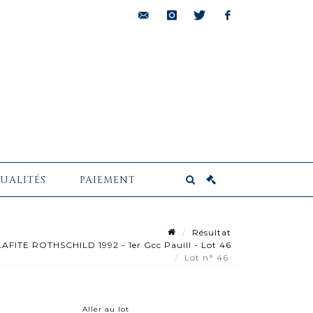
bids@pescheteau-
instagram
twitter
facebook
badin.com
UALITÉS
PAIEMENT
Résultat
LAFITE ROTHSCHILD 1992 - 1er Gcc Pauill - Lot 46
Lot n° 46
Aller au lot