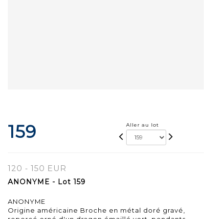
159
Aller au lot
120 - 150 EUR
ANONYME - Lot 159
ANONYME
Origine américaine Broche en métal doré gravé,
repercé orné d'un dragon émaillé vert, pendants