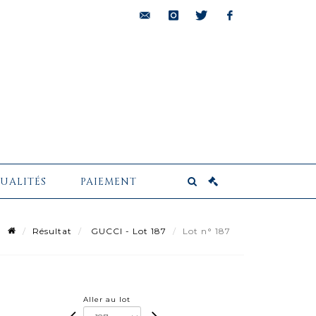
bids@pescheteau-
instagram
twitter
facebook
badin.com
UALITÉS
PAIEMENT
Résultat
GUCCI - Lot 187
Lot n° 187
Aller au lot