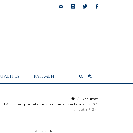
bids@pescheteau-
instagram
twitter
facebook
badin.com
UALITÉS
PAIEMENT
Résultat
TABLE en porcelaine blanche et verte à - Lot 24
Lot n° 24
Aller au lot