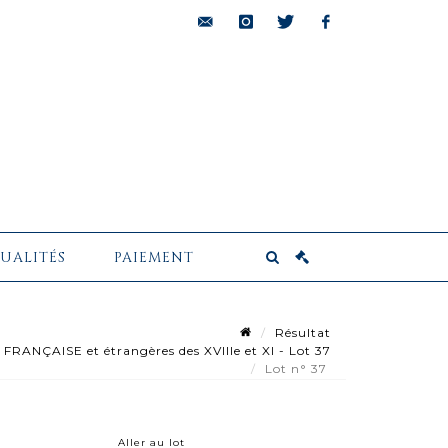
bids@pescheteau-
instagram
twitter
facebook
badin.com
UALITÉS
PAIEMENT
Résultat
NÇAISE et étrangères des XVIIIe et XI - Lot 37
Lot n° 37
Aller au lot