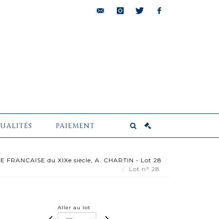
bids@pescheteau-
instagram
twitter
facebook
badin.com
UALITÉS
PAIEMENT
 FRANCAISE du XIXe siècle, A. CHARTIN - Lot 28
Lot n° 28
Aller au lot